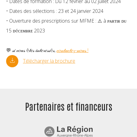
• Dates de formation : Du 12 février au 02 juillet 2024
• Dates des sélections : 23 et 24 janvier 2024
• Ouverture des prescriptions sur MFME : ⚠️ à ᴘᴀʀᴛɪʀ ᴅᴜ
15 ᴅéᴄᴇᴍʙʀᴇ 2023
💬 𝓈𝒾 𝓋𝑜𝓊𝓈 ê𝓉𝑒𝓈 𝒾𝓃𝓉𝑒𝓇𝑒𝓈𝓈é𝓈,
𝒸𝑜𝓃𝓉𝒶𝒸𝓉𝑒𝓏-𝓃𝑜𝓊𝓈 !
Télécharger la brochure
Partenaires et
financeurs