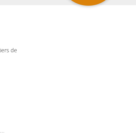
iers de
»…