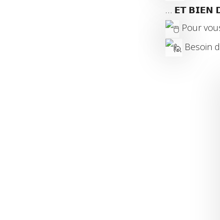
… 𝗘𝗧 𝗕𝗜𝗘𝗡 
Pour vous 
Besoin de