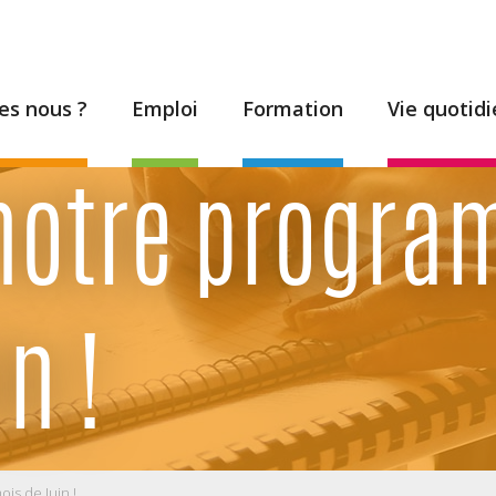
s nous ?
Emploi
Formation
Vie quotid
notre progra
n !
is de Juin !