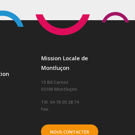
Mission Locale de
Montluçon
ion
15 Bd Carnot
03100 Montluçon
Tél. 04 70 05 28 74
Fax.
NOUS CONTACTER