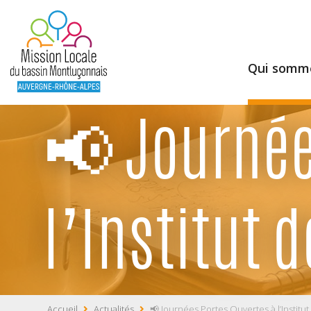
Qui somme
📢 Journée
l’Institut 
Accueil
Actualités
📢 Journées Portes Ouvertes à l’Institu