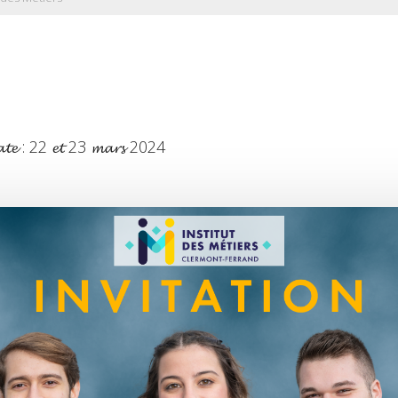
𝓪𝓽𝓮 : 22 𝓮𝓽 23 𝓶𝓪𝓻𝓼 2024