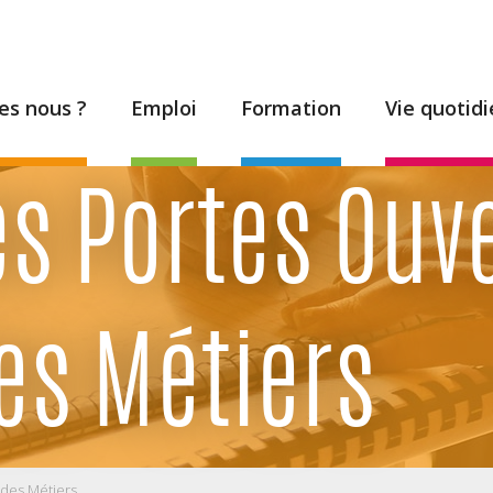
s nous ?
Emploi
Formation
Vie quotid
s Portes Ouve
des Métiers
t des Métiers