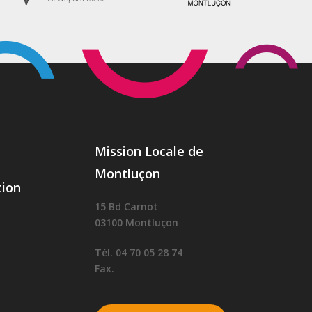
Mission Locale de
Montluçon
ion
15 Bd Carnot
03100 Montluçon
Tél. 04 70 05 28 74
Fax.