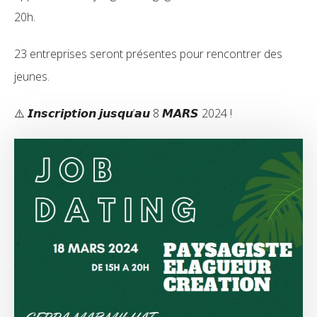
20h.
23 entreprises seront présentes pour rencontrer des
jeunes.
⚠️ 𝙄𝙣𝙨𝙘𝙧𝙞𝙥𝙩𝙞𝙤𝙣 𝙟𝙪𝙨𝙦𝙪’𝙖𝙪 8 𝙈𝘼𝙍𝙎 2024 !