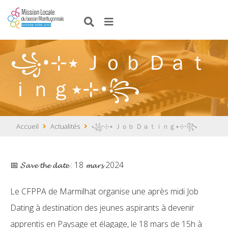
꧁•⊹٭ Ｊｏｂ Ｄａｔ
ｉｎｇ٭⊹•꧂
Accueil
Actualités
꧁•⊹٭ Ｊｏｂ Ｄａｔｉｎｇ٭⊹•꧂
📅 𝓢𝓪𝓿𝓮 𝓽𝓱𝓮 𝓭𝓪𝓽𝓮 : 18 𝓶𝓪𝓻𝓼 2024
Le CFPPA de Marmilhat organise une après midi Job
Dating à destination des jeunes aspirants à devenir
apprentis en Paysage et élagage, le 18 mars de 15h à