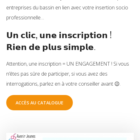
entreprises du bassin en lien avec votre insertion socio
professionnelle…
𝗨𝗻 𝗰𝗹𝗶𝗰, 𝘂𝗻𝗲 𝗶𝗻𝘀𝗰𝗿𝗶𝗽𝘁𝗶𝗼𝗻 !
𝗥𝗶𝗲𝗻 𝗱𝗲 𝗽𝗹𝘂𝘀 𝘀𝗶𝗺𝗽𝗹𝗲.
Attention, une inscription = UN ENGAGEMENT ! Si vous
n’êtes pas sûre de participer, si vous avez des
interrogations, parlez en à votre conseiller avant 😉.
ACCÈS AU CATALOGUE