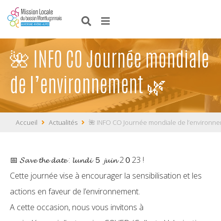
🌺 INFO CO Journée mondiale
de l’environnement 🌿
Accueil
Actualités
🌺 INFO CO Journée mondiale de l’environn
📅 𝓢𝓪𝓿𝓮 𝓽𝓱𝓮 𝓭𝓪𝓽𝓮 : 𝓵𝓾𝓷𝓭𝓲 ５ 𝓳𝓾𝓲𝓷 2０23 !
Cette journée vise à encourager la sensibilisation et les
actions en faveur de l’environnement.
A cette occasion, nous vous invitons à