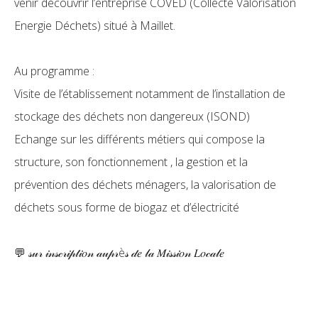
venir découvrir l’entreprise COVED (Collecte Valorisation
Energie Déchets) situé à Maillet.
Au programme :
Visite de l’établissement notamment de l’installation de
stockage des déchets non dangereux (ISOND)
Echange sur les différents métiers qui compose la
structure, son fonctionnement , la gestion et la
prévention des déchets ménagers, la valorisation de
déchets sous forme de biogaz et d’électricité
💬 𝓈𝓊𝓇 𝒾𝓃𝓈𝒸𝓇𝒾𝓅𝓉𝒾𝑜𝓃 𝒶𝓊𝓅𝓇è𝓈 𝒹𝑒 𝓁𝒶 𝑀𝒾𝓈𝓈𝒾𝑜𝓃 𝐿𝑜𝒸𝒶𝓁𝑒