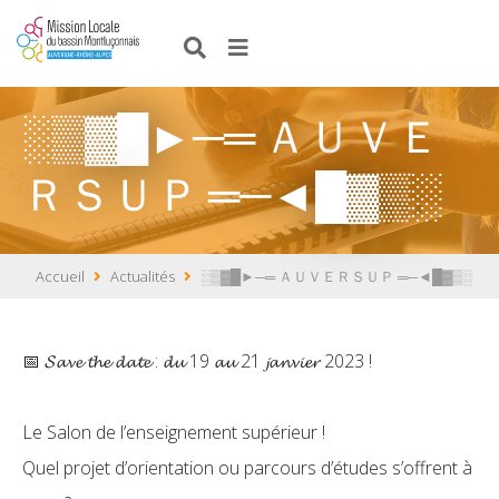
░▒▓█►─═ ＡＵＶＥ
ＲＳＵＰ ═─◄█▓▒░
Accueil
Actualités
░▒▓█►─═ ＡＵＶＥＲＳＵＰ ═─◄█▓▒░
📅 𝓢𝓪𝓿𝓮 𝓽𝓱𝓮 𝓭𝓪𝓽𝓮 : 𝓭𝓾 19 𝓪𝓾 21 𝓳𝓪𝓷𝓿𝓲𝓮𝓻 2023 !
Le Salon de l’enseignement supérieur !
Quel projet d’orientation ou parcours d’études s’offrent à