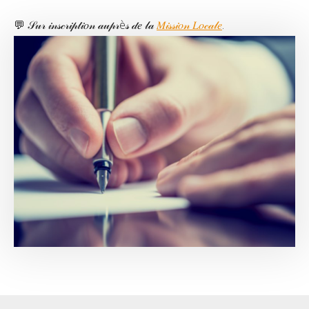
💬 𝒮𝓊𝓇 𝒾𝓃𝓈𝒸𝓇𝒾𝓅𝓉𝒾𝑜𝓃 𝒶𝓊𝓅𝓇è𝓈 𝒹𝑒 𝓁𝒶
𝑀𝒾𝓈𝓈𝒾𝑜𝓃 𝐿𝑜𝒸𝒶𝓁𝑒
.