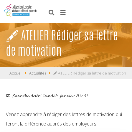
🖋️ ATELIER Rédiger sa lettre
de motivation
Accueil
Actualités
🖋️ ATELIER Rédiger sa lettre de motivation
📅 𝓢𝓪𝓿𝓮 𝓽𝓱𝓮 𝓭𝓪𝓽𝓮 : 𝓵𝓾𝓷𝓭𝓲 9 𝓳𝓪𝓷𝓿𝓲𝓮𝓻 2023 !
Venez apprendre à rédiger des lettres de motivation qui
feront la différence auprès des employeurs.