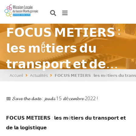
𝗙𝗢𝗖𝗨𝗦 𝗠𝗘𝗧𝗜𝗘𝗥𝗦 :
𝗹𝗲𝘀 𝗺é𝘁𝗶𝗲𝗿𝘀 𝗱𝘂
𝘁𝗿𝗮𝗻𝘀𝗽𝗼𝗿𝘁 𝗲𝘁 𝗱𝗲…
Accueil
Actualités
𝗙𝗢𝗖𝗨𝗦 𝗠𝗘𝗧𝗜𝗘𝗥𝗦 : 𝗹𝗲𝘀 𝗺é𝘁𝗶𝗲𝗿𝘀 𝗱𝘂 𝘁𝗿𝗮𝗻𝘀𝗽
📅 𝓢𝓪𝓿𝓮 𝓽𝓱𝓮 𝓭𝓪𝓽𝓮 : 𝓳𝓮𝓾𝓭𝓲 15 𝓭é𝓬𝓮𝓶𝓫𝓻𝓮 2022 !
𝗙𝗢𝗖𝗨𝗦 𝗠𝗘𝗧𝗜𝗘𝗥𝗦 : 𝗹𝗲𝘀 𝗺é𝘁𝗶𝗲𝗿𝘀 𝗱𝘂 𝘁𝗿𝗮𝗻𝘀𝗽𝗼𝗿𝘁 𝗲𝘁
𝗱𝗲 𝗹𝗮 𝗹𝗼𝗴𝗶𝘀𝘁𝗶𝗾𝘂𝗲