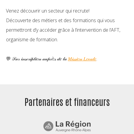
Venez découvrir un secteur qui recrute!
Découverte des métiers et des formations qui vous
permettront d’y accéder grâce à l’intervention de l’AFT,
organisme de formation.
💬 𝒮𝓊𝓇 𝒾𝓃𝓈𝒸𝓇𝒾𝓅𝓉𝒾𝑜𝓃 𝒶𝓊𝓅𝓇è𝓈 𝒹𝑒 𝓁𝒶
𝑀𝒾𝓈𝓈𝒾𝑜𝓃 𝐿𝑜𝒸𝒶𝓁𝑒
.
Partenaires et
financeurs