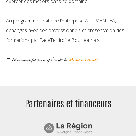
exercer des métiers dans ce domaine.
Au programme : visite de l’entreprise
ALTIMENCEA
,
échanges avec des professionnels et présentation des
formations par
FaceTerritoire
Bourbonnais.
💬 𝒮𝓊𝓇 𝒾𝓃𝓈𝒸𝓇𝒾𝓅𝓉𝒾𝑜𝓃 𝒶𝓊𝓅𝓇è𝓈 𝒹𝑒 𝓁𝒶
𝑀𝒾𝓈𝓈𝒾𝑜𝓃 𝐿𝑜𝒸𝒶𝓁𝑒
.
Partenaires et
financeurs