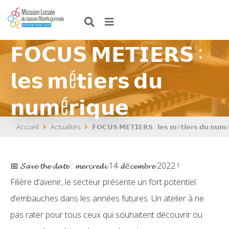
𝗙𝗢𝗖𝗨𝗦 𝗠𝗘𝗧𝗜𝗘𝗥𝗦 :
𝗹𝗲𝘀 𝗺é𝘁𝗶𝗲𝗿𝘀 𝗱𝘂
𝗻𝘂𝗺é𝗿𝗶𝗾𝘂𝗲
Accueil
Actualités
𝗙𝗢𝗖𝗨𝗦 𝗠𝗘𝗧𝗜𝗘𝗥𝗦 : 𝗹𝗲𝘀 𝗺é𝘁𝗶𝗲𝗿𝘀 𝗱𝘂 𝗻𝘂𝗺é
📅 𝓢𝓪𝓿𝓮 𝓽𝓱𝓮 𝓭𝓪𝓽𝓮 : 𝓶𝓮𝓻𝓬𝓻𝓮𝓭𝓲 14 𝓭é𝓬𝓮𝓶𝓫𝓻𝓮 2022 !
Filière d’avenir, le secteur présente un fort potentiel
d’embauches dans les années futures. Un atelier à ne
pas rater pour tous ceux qui souhaitent découvrir ou