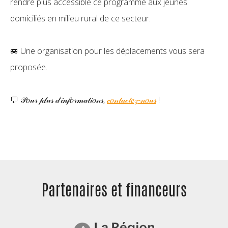
rendre plus accessible ce programme aux jeunes
domiciliés en milieu rural de ce secteur.
🚐 Une organisation pour les déplacements vous sera
proposée.
💬 𝒫𝑜𝓊𝓇 𝓅𝓁𝓊𝓈 𝒹’𝒾𝓃𝒻𝑜𝓇𝓂𝒶𝓉𝒾𝑜𝓃𝓈,
𝒸𝑜𝓃𝓉𝒶𝒸𝓉𝑒𝓏-𝓃𝑜𝓊𝓈
!
Partenaires et
financeurs