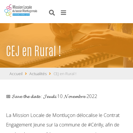
CEJ en Rural !
Accueil
Actualités
CEJ en Rural !
📅 𝓢𝓪𝓿𝓮 𝓽𝓱𝓮 𝓭𝓪𝓽𝓮 : 𝓙𝓮𝓾𝓭𝓲 10 𝓝𝓸𝓿𝓮𝓶𝓫𝓻𝓮 2022
La Mission Locale de Montluçon délocalise le Contrat
Engagement Jeune sur la commune de
#Cérilly
, afin de