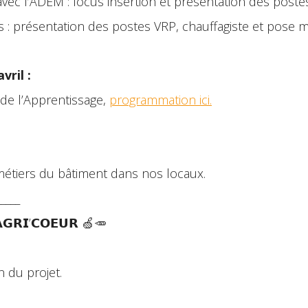
vec l’ADEM : focus insertion et présentation des postes
os : présentation des postes VRP, chauffagiste et pose m
vril :
de l’Apprentissage,
programmation ici.
métiers du bâtiment dans nos locaux.
_____
𝗚𝗥𝗜’𝗖𝗢𝗘𝗨𝗥 🍏🥕
n du projet.