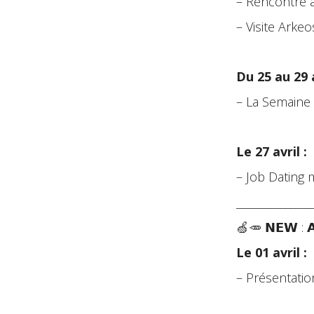
– Rencontre a
– Visite Arke
Du 25 au 29 a
– La Semaine 
Le 27 avril :
– Job Dating 
_______________
🍏🥕 𝗡𝗘𝗪 : 
Le 01 avril :
– Présentatio