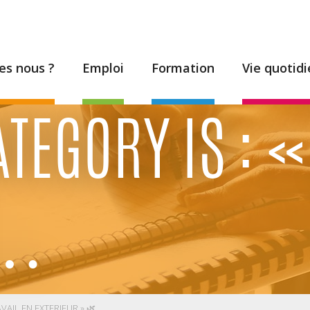
s nous ?
Emploi
Formation
Vie quotid
ATEGORY IS : «
N…
AVAIL EN EXTERIEUR » 🌿