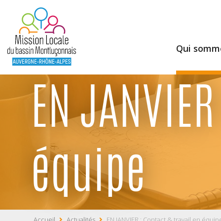
Qui somme
EN JANVIER 
équipe
Accueil
Actualités
EN JANVIER : Contact & travail en équip