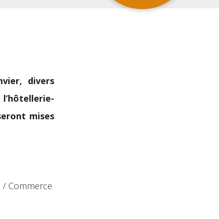
vier, d
ivers
l’hôtellerie-
seront mises
ion / Commerce