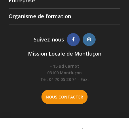
Entreprise
Organisme de formation
Suivez-nous
Mission Locale de Montluçon
- 15 Bd Carnot
03100 Montluçon
Tél. 04 70 05 28 74 - Fax.
NOUS CONTACTER
Plan du site
-
Politique de confidentialités
-
Mentions légales
-