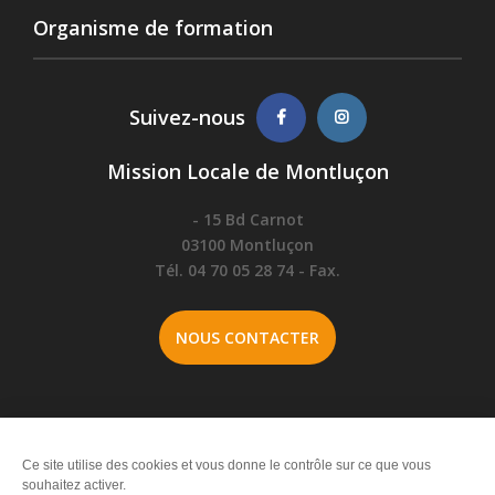
Organisme de formation
Suivez-nous
Mission Locale de Montluçon
- 15 Bd Carnot
03100 Montluçon
Tél. 04 70 05 28 74 - Fax.
NOUS CONTACTER
Plan du site
-
Politique de confidentialités
-
Mentions légales
-
Information sur les cookies
Ce site utilise des cookies et vous donne le contrôle sur ce que vous
souhaitez activer.
Made with
by
IRIS Interactive