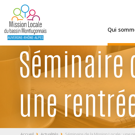
Qui somme
Séminaire d
une rentr
Accueil
Actualités
Séminaire de la Mission Locale : une r