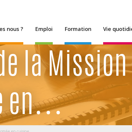
s nous ?
Emploi
Formation
Vie quotid
e la Mission 
ée en…
entrée en cuisine