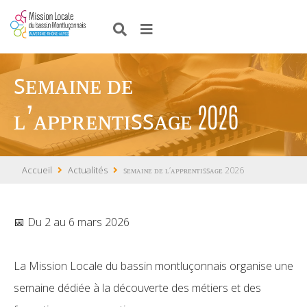
ꜱᴇᴍᴀɪɴᴇ ᴅᴇ
ʟ’ᴀᴘᴘʀᴇɴᴛɪꜱꜱᴀɢᴇ 2026
Accueil
Actualités
ꜱᴇᴍᴀɪɴᴇ ᴅᴇ ʟ’ᴀᴘᴘʀᴇɴᴛɪꜱꜱᴀɢᴇ 2026
📅 Du 2 au 6 mars 2026
La Mission Locale du bassin montluçonnais organise une
semaine dédiée à la découverte des métiers et des