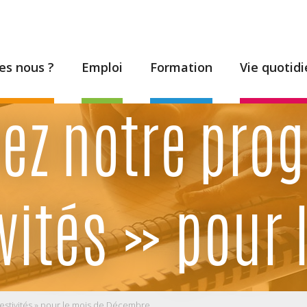
s nous ?
Emploi
Formation
Vie quotid
ez notre pr
ivités » pou
stivités » pour le mois de Décembre