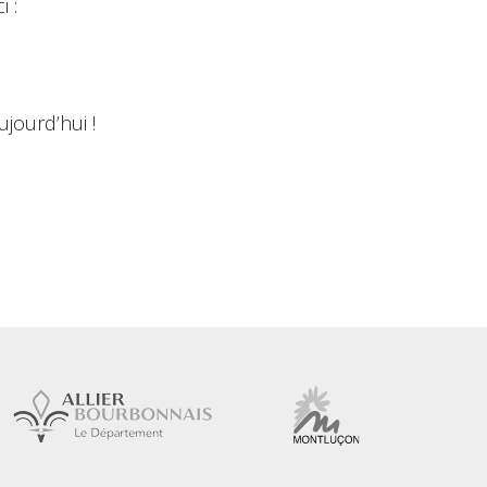
i :
jourd’hui !