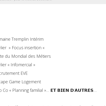
maine Tremplin Intérim
elier » Focus insertion «
site du Mondial des Métiers
lier « Infomercial »
ecrutement EVE
scape Game Logement
 Co « Planning familial »… 𝗘𝗧 𝗕𝗜𝗘𝗡 𝗗’𝗔𝗨𝗧𝗥𝗘𝗦…