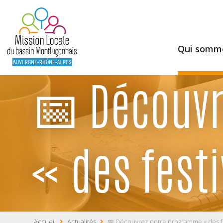
Qui somme
📅 Découvr
« des fest
Accueil
Actualités
📅 Découvrez notre programme « des fe