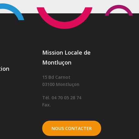
Mission Locale de
Montluçon
ion
15 Bd Carnot
03100 Montluçon
Tél. 04 70 05 28 74
Fax.
NOUS CONTACTER